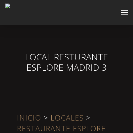
Skip
Men
to
main
content
LOCAL RESTURANTE
ESPLORE MADRID 3
INICIO
>
LOCALES
>
RESTAURANTE ESPLORE