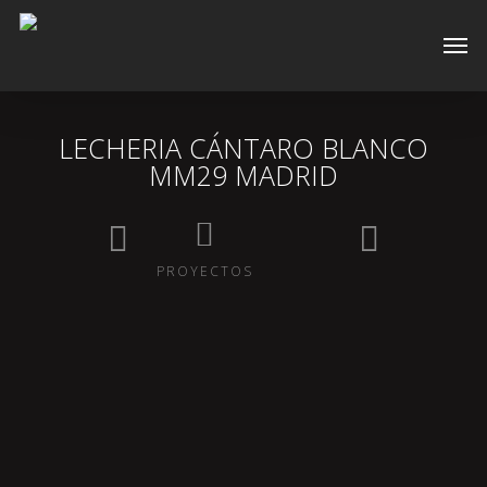
Skip
Men
to
main
content
LECHERIA CÁNTARO BLANCO
MM29 MADRID