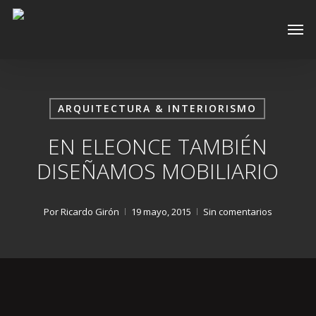
Skip
Men
to
main
content
ARQUITECTURA & INTERIORISMO
EN ELEONCE‬ TAMBIÉN
DISEÑAMOS MOBILIARIO
Por
Ricardo Girón
19 mayo, 2015
Sin comentarios