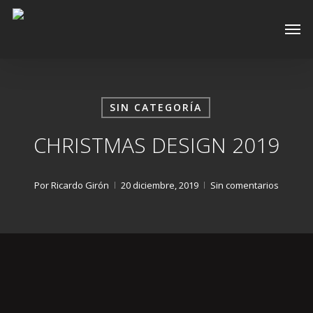
Skip
Men
to
main
content
SIN CATEGORÍA
CHRISTMAS DESIGN 2019
Por
Ricardo Girón
20 diciembre, 2019
Sin comentarios