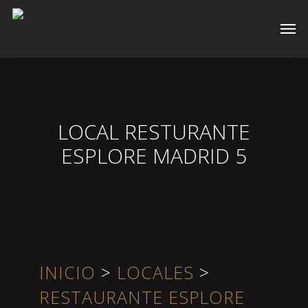
Skip
Men
to
main
content
LOCAL RESTURANTE
ESPLORE MADRID 5
INICIO
>
LOCALES
>
RESTAURANTE ESPLORE