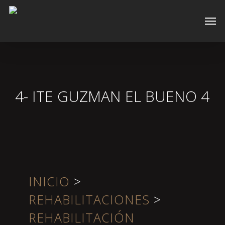
Skip
Men
to
main
content
4- ITE GUZMAN EL BUENO 4
INICIO
>
REHABILITACIONES
>
REHABILITACIÓN