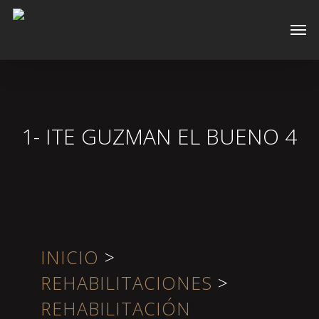
Skip
Men
to
main
content
1- ITE GUZMAN EL BUENO 4
INICIO
>
REHABILITACIONES
>
REHABILITACIÓN