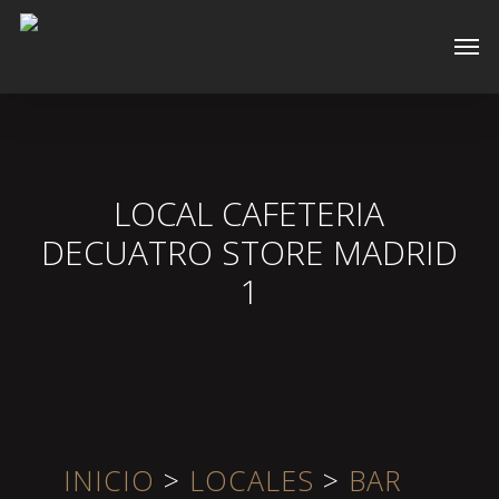
Skip
Men
to
main
content
LOCAL CAFETERIA
DECUATRO STORE MADRID
1
INICIO
>
LOCALES
>
BAR