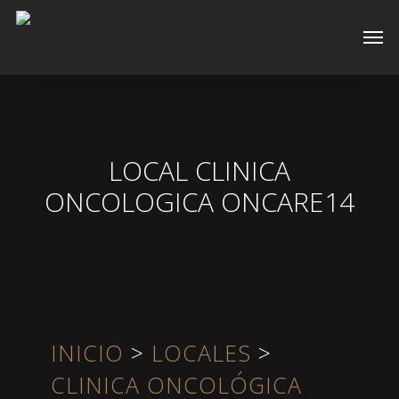
Skip
Men
to
main
content
LOCAL CLINICA
ONCOLOGICA ONCARE14
INICIO
>
LOCALES
>
CLINICA ONCOLÓGICA