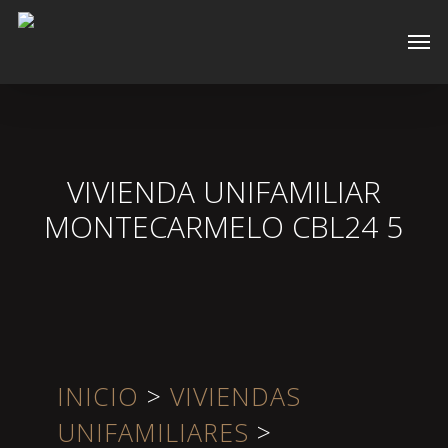
Skip
Men
to
main
content
VIVIENDA UNIFAMILIAR
MONTECARMELO CBL24 5
INICIO
>
VIVIENDAS
UNIFAMILIARES
>