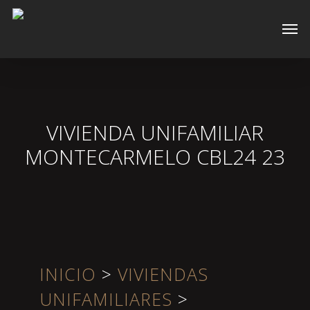
Skip
Men
to
main
content
VIVIENDA UNIFAMILIAR
MONTECARMELO CBL24 23
INICIO
>
VIVIENDAS
UNIFAMILIARES
>