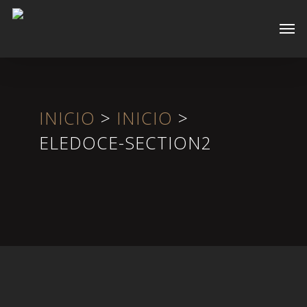
Skip
Men
to
main
content
INICIO
>
INICIO
>
ELEDOCE-SECTION2