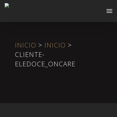
Skip
Men
to
main
content
INICIO
>
INICIO
>
CLIENTE-
ELEDOCE_ONCARE