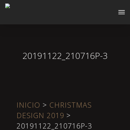
Skip
Men
to
main
content
20191122_210716P-3
INICIO
>
CHRISTMAS
DESIGN 2019
>
20191122_210716P-3